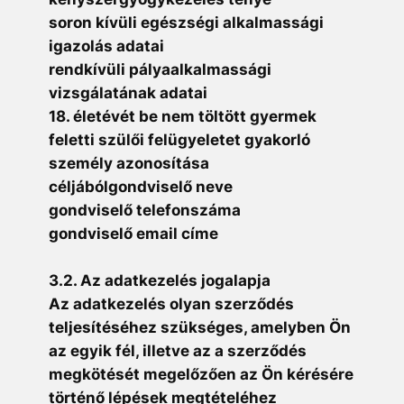
soron kívüli egészségi alkalmassági
igazolás adatai
rendkívüli pályaalkalmassági
vizsgálatának adatai
18. életévét be nem töltött gyermek
feletti szülői felügyeletet gyakorló
személy azonosítása
céljábólgondviselő neve
gondviselő telefonszáma
gondviselő email címe
3.2. Az adatkezelés jogalapja
Az adatkezelés olyan szerződés
teljesítéséhez szükséges, amelyben Ön
az egyik fél, illetve az a szerződés
megkötését megelőzően az Ön kérésére
történő lépések megtételéhez