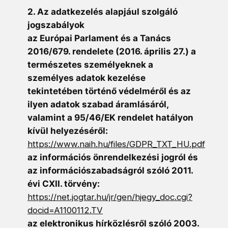
2. Az adatkezelés alapjául szolgáló
jogszabályok
az Európai Parlament és a Tanács
2016/679. rendelete (2016. április 27.) a
természetes személyeknek a
személyes adatok kezelése
tekintetében történő védelméről és az
ilyen adatok szabad áramlásáról,
valamint a 95/46/EK rendelet hatályon
kívül helyezéséről:
https://www.naih.hu/files/GDPR_TXT_HU.pdf
az információs önrendelkezési jogról és
az információszabadságról szóló 2011.
évi CXII. törvény:
https://net.jogtar.hu/jr/gen/hjegy_doc.cgi?
docid=A1100112.TV
az elektronikus hírközlésről szóló 2003.