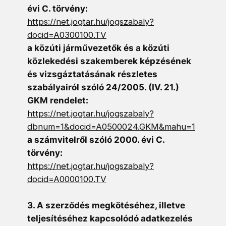
évi C. törvény:
https://net.jogtar.hu/jogszabaly?
docid=A0300100.TV
a közúti járművezetők és a közúti
közlekedési szakemberek képzésének
és vizsgáztatásának részletes
szabályairól szóló 24/2005. (IV. 21.)
GKM rendelet:
https://net.jogtar.hu/jogszabaly?
dbnum=1&docid=A0500024.GKM&mahu=1
a számvitelről szóló 2000. évi C.
törvény:
https://net.jogtar.hu/jogszabaly?
docid=A0000100.TV
3. A szerződés megkötéséhez, illetve
teljesítéséhez kapcsolódó adatkezelés