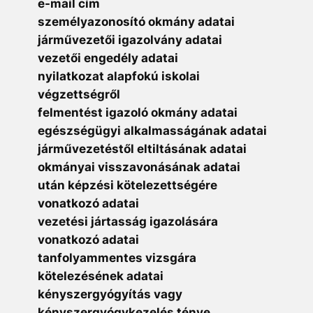
e-mail cím
személyazonosító okmány adatai
járművezetői igazolvány adatai
vezetői engedély adatai
nyilatkozat alapfokú iskolai
végzettségről
felmentést igazoló okmány adatai
egészségügyi alkalmasságának adatai
járművezetéstől eltiltásának adatai
okmányai visszavonásának adatai
után képzési kötelezettségére
vonatkozó adatai
vezetési jártasság igazolására
vonatkozó adatai
tanfolyammentes vizsgára
kötelezésének adatai
kényszergyógyítás vagy
kényszergyógykezelés ténye