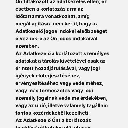
Ön tiltakozott az adatkezelés ellen; ez
esetben a korlátozás arra az
időtartamra vonatkozhat, amíg
megállapításra nem kerül, hogy az
Adatkezelő jogos indokai elsőbbséget
élveznek-e az Ön jogos indokaival
szemben.
Az Adatkezelő a korlátozott személyes
adatokat a tárolás kivételével csak az
érintett hozzájárulásával, vagy jogi
igények előterjesztéséhez,
érvényesítéséhez vagy védelméhez,
vagy más természetes vagy jogi
személy jogainak védelme érdekében,
vagy az unió, illetve valamely tagállam
fontos közérdekéből kezelheti.
Az Adatkezelő Önt a korlátozás
feloldásáról köteles előzetesen