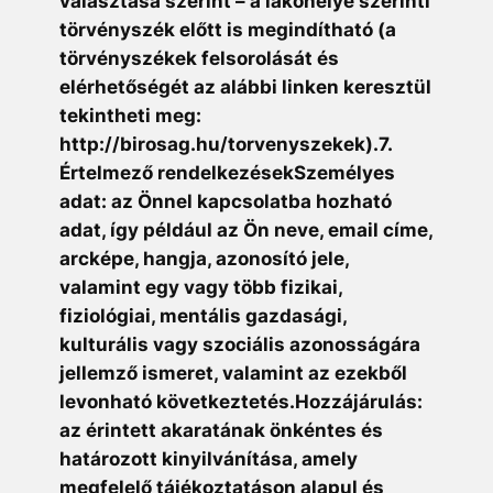
választása szerint – a lakóhelye szerinti
törvényszék előtt is megindítható (a
törvényszékek felsorolását és
elérhetőségét az alábbi linken keresztül
tekintheti meg:
http://birosag.hu/torvenyszekek).7.
Értelmező rendelkezésekSzemélyes
adat: az Önnel kapcsolatba hozható
adat, így például az Ön neve, email címe,
arcképe, hangja, azonosító jele,
valamint egy vagy több fizikai,
fiziológiai, mentális gazdasági,
kulturális vagy szociális azonosságára
jellemző ismeret, valamint az ezekből
levonható következtetés.Hozzájárulás:
az érintett akaratának önkéntes és
határozott kinyilvánítása, amely
megfelelő tájékoztatáson alapul és