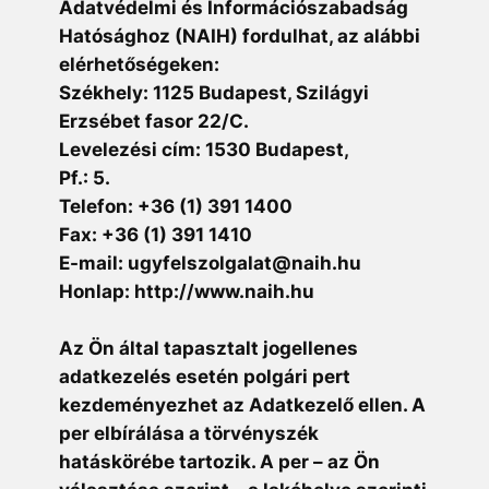
Adatvédelmi és Információszabadság
Hatósághoz (NAIH) fordulhat, az alábbi
elérhetőségeken:
Székhely: 1125 Budapest, Szilágyi
Erzsébet fasor 22/C.
Levelezési cím: 1530 Budapest,
Pf.: 5.
Telefon: +36 (1) 391 1400
Fax: +36 (1) 391 1410
E-mail: ugyfelszolgalat@naih.hu
Honlap: http://www.naih.hu
Az Ön által tapasztalt jogellenes
adatkezelés esetén polgári pert
kezdeményezhet az Adatkezelő ellen. A
per elbírálása a törvényszék
hatáskörébe tartozik. A per – az Ön