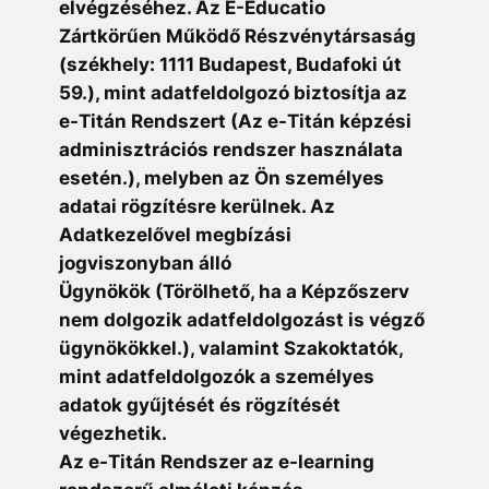
elvégzéséhez. Az E-Educatio
Zártkörűen Működő Részvénytársaság
(székhely: 1111 Budapest, Budafoki út
59.), mint adatfeldolgozó biztosítja az
e-Titán Rendszert (Az e-Titán képzési
adminisztrációs rendszer használata
esetén.), melyben az Ön személyes
adatai rögzítésre kerülnek. Az
Adatkezelővel megbízási
jogviszonyban álló
Ügynökök (Törölhető, ha a Képzőszerv
nem dolgozik adatfeldolgozást is végző
ügynökökkel.), valamint Szakoktatók,
mint adatfeldolgozók a személyes
adatok gyűjtését és rögzítését
végezhetik.
Az e-Titán Rendszer az e-learning