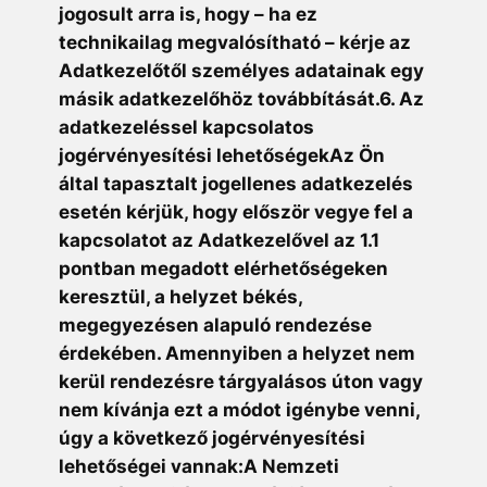
jogosult arra is, hogy – ha ez
technikailag megvalósítható – kérje az
Adatkezelőtől személyes adatainak egy
másik adatkezelőhöz továbbítását.6. Az
adatkezeléssel kapcsolatos
jogérvényesítési lehetőségekAz Ön
által tapasztalt jogellenes adatkezelés
esetén kérjük, hogy először vegye fel a
kapcsolatot az Adatkezelővel az 1.1
pontban megadott elérhetőségeken
keresztül, a helyzet békés,
megegyezésen alapuló rendezése
érdekében. Amennyiben a helyzet nem
kerül rendezésre tárgyalásos úton vagy
nem kívánja ezt a módot igénybe venni,
úgy a következő jogérvényesítési
lehetőségei vannak:A Nemzeti