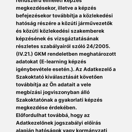
rendszerű elméleti képzés
megkezdésekor, illetve a képzés
befejezésekor továbbítja a közlekedési
hatóság részére a közúti járművezetők
és közúti közlekedési szakemberek
képzésének és vizsgáztatásának
részletes szabályairól szóló 24/2005.
(IV.21.) GKM rendeletben meghatározott
adatokat (E-learning képzés
igénybevétele esetén.). Az Adatkezelő a
Szakoktató kiválasztását követően
továbbítja az Ön adatait a vele
megbízási jogviszonyban álló
Szakoktatónak a gyakorlati képzés
megkezdése érdekében.
Előfordulhat továbbá, hogy az
Adatkezelőnek jogszabályi előírás
alapján hatóságok vagy kormányzati